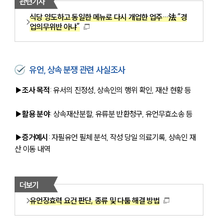
관련기사
식당 양도하고 동일한 메뉴로 다시 개업한 업주…法 “경
업의무위반 아냐”
유언, 상속 분쟁 관련 사실조사
▶조사 목적
: 유서의 진정성, 상속인의 행위 확인, 재산 현황 등
▶활용 분야
: 상속재산분할, 유류분 반환청구, 유언무효소송 등
▶증거예시
: 자필유언 필체 분석, 작성 당일 의료기록, 상속인 재
산 이동 내역
더보기
유언장효력 요건 판단, 종류 및 다툼 해결 방법