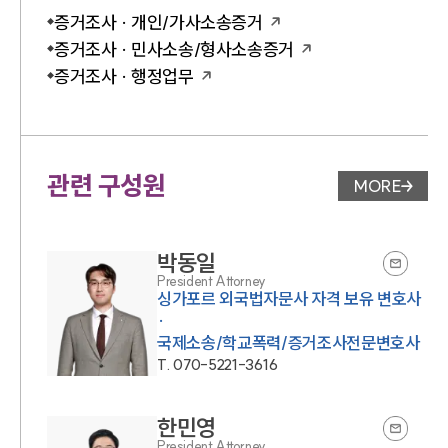
증거조사 · 개인/가사소송증거
증거조사 · 민사소송/형사소송증거
증거조사 · 행정업무
관련 구성원
MORE
변호사 페
박동일
President Attorney
싱가포르 외국법자문사 자격 보유 변호사
·
국제소송/학교폭력/증거조사전문변호사
T.
070-5221-3616
한민영
President Attorney