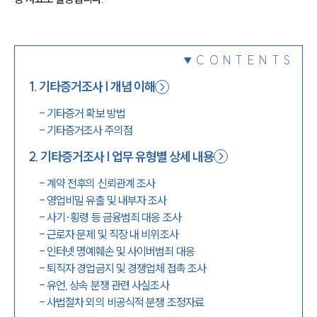
1800-7905
CONTENTS
1
.
기타증거조사 | 개념 이해
-
기타증거 확보 방법
-
기타증거조사 주의점
2
.
기타증거조사 | 업무 유형별 상세 내용
-
계약 전후의 신뢰관계 조사
-
영업비밀 유출 및 내부자 조사
-
사기·횡령 등 금융범죄 대응 조사
-
근로자 문제 및 직장 내 비위조사
-
인터넷 명예훼손 및 사이버범죄 대응
-
퇴직자 경업금지 및 경쟁업체 접촉 조사
-
유언, 상속 분쟁 관련 사실조사
-
사법절차 외의 비공식적 분쟁 조정자료