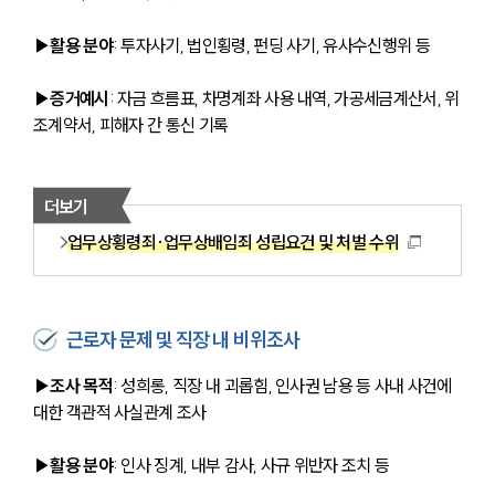
▶활용 분야
: 투자사기, 법인횡령, 펀딩 사기, 유사수신행위 등
▶증거예시
: 자금 흐름표, 차명계좌 사용 내역, 가공세금계산서, 위
조계약서, 피해자 간 통신 기록
더보기
업무상횡령죄·업무상배임죄 성립요건 및 처벌 수위
근로자 문제 및 직장 내 비위조사
▶조사 목적
: 성희롱, 직장 내 괴롭힘, 인사권 남용 등 사내 사건에 
대한 객관적 사실관계 조사
▶활용 분야
: 인사 징계, 내부 감사, 사규 위반자 조치 등