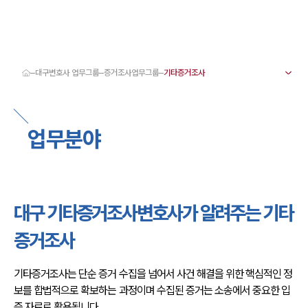
대구변호사 업무그룹
증거조사업무그룹
대륜 대구로펌 강점
서울·대구변호사
대구형사전문변호사
업무분야
대구이혼전문변호사
대구학교폭력변호사
대구부동산변호사
대구음주운전·교통사고변호사
대구변호사 업무분야
대구변호사 주요 업무사례
대구 기타증거조사변호사가 알려주는 기타
대구 분사무소 오시는 길
대구변호사상담 상담접수
증거조사
채용정보
기타증거조사는 단순 증거 수집을 넘어서 사건 해결을 위한 핵심적인 정
보를 합법적으로 확보하는 과정이며 수집된 증거는 소송에서 중요한 입
증 자료로 활용됩니다.