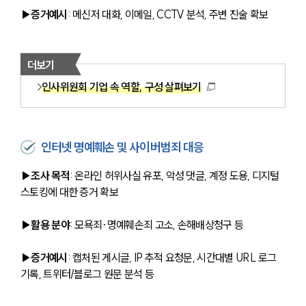
▶증거예시
: 메신저 대화, 이메일, CCTV 분석, 주변 진술 확보
더보기
인사위원회 기업 속 역할, 구성 살펴보기
인터넷 명예훼손 및 사이버범죄 대응
▶조사 목적
: 온라인 허위사실 유포, 악성 댓글, 계정 도용, 디지털 
스토킹에 대한 증거 확보
▶활용 분야
: 모욕죄·명예훼손죄 고소, 손해배상청구 등
▶증거예시
: 캡처된 게시글, IP 추적 요청문, 시간대별 URL 로그 
기록, 트위터/블로그 원문 분석 등